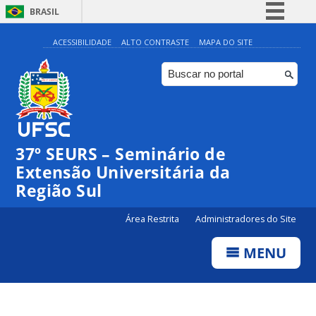
BRASIL
Simplifique!
ACESSIBILIDADE
ALTO CONTRASTE
MAPA DO SITE
Comunica BR
Participe
Acesso à informação
Legislação
37º SEURS – Seminário de
Canais
Extensão Universitária da
Região Sul
Área Restrita
Administradores do Site
MENU