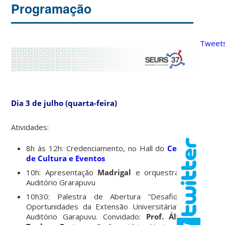
Programação
Tweets
Dia 3 de julho (quarta-feira)
Atividades:
8h às 12h: Credenciamento, no Hall do
Centro
de Cultura e Eventos
10h: Apresentação
Madrigal
e orquestra, no
Auditório Grarapuvu
10h30: Palestra de Abertura “Desafios e
Oportunidades da Extensão Universitária”, no
Auditório Garapuvu. Convidado:
Prof. Álvaro